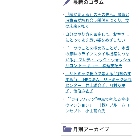
『顔が見える』のその先へ。農家と
消費者が触れ合う関係をつくり、食
の未来を拓く
自分のやり方を否定して、お客さま
にとってより良い姿をめざしたい
「一つのことを極めることが、本当
の意味のライフスタイル提案につな
がる」 フレディ レック・ウォッシュ
サロン トーキョー 松延友記氏
「リトミック視点で考える"浴育のす
すめ"」 NPO法人 リトミック研究
センター 井上雄介氏、月村友里
氏、佐伯麻衣氏
「"ライフハック"視点で考える今後
のマンション」 （株）ブルームコ
ンセプト 小山龍介氏