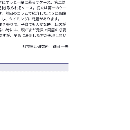
ずにずっと一緒に暮らすケース。第二は
に引き取られるケース。従来は第一のケー
す。前回のコラムで紹介したように高齢
ても、タイミングに問題があります。
働き盛りで、子育ても大変な時。転居が
易い時には、親がまだ元気で同居の必要
ですが、早めに決断した方が実現し易い
都市生活研究所 鎌田 一夫