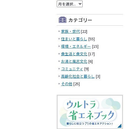
家族・世代
[22]
住まいと暮らし
[55]
環境・エネルギー
[15]
食生活と食文化
[17]
お湯と風呂文化
[6]
コミュニティ
[9]
高齢化社会と暮らし
[3]
その他
[25]