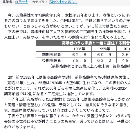
執筆者：
鎌田一夫
カテゴリ：
高齢化社会と暮らし
今、65歳男性の平均余命は18年、女性は23年あります。老後というに
をこのコラムで考えてきました。今回は第3回。子供と暮らすというのが
もいない、とおっしゃる方が多いと思いますが、少し前までは当たり前だ
下の表では、豊橋技術科学大学名誉教授の三宅醇先生の推計値を基に、
人住まい、夫婦のみ、を除いたもの）の割合を経年変化で見てみました。
高齢者のうち家族と一緒に居住する割合
1985年
1995年
20
前期高齢者
６２．８
６０．９
３６
後期高齢者
７８．６
６２．２
４８
（前期高齢者とは65歳以上75歳未満 後期高齢
20年前の1985年には後期高齢者の8割、前期高齢者でも6割は家族居住して
（明治43年）生れ、65歳は1920年（大正9年）生れになり、この世代の
とが分かります。それが2000年ごろを境に急速に変化し、20年後の202
期高齢者では2割になると三宅先生は推計しています。
一昨年当研究所が行った団塊世代（2025年には後期高齢者に差しかか
と同居・隣居を望む」が2割強、予測としては「結果的にそうなると思う」
す。家族居住が減少していく傾向ははっきりしているようです。
子供や子供世帯と一緒に暮らすのは、かえって気苦労が多いというのが
夫婦のみ世帯に不安が付きまとうのも事実。減っているとはいえ、子供と
わりがありません。