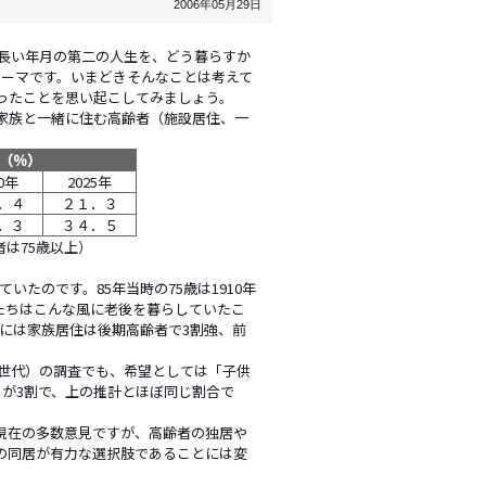
2006年05月29日
は長い年月の第二の人生を、どう暮らすか
テーマです。いまどきそんなことは考えて
ったことを思い起こしてみましょう。
家族と一緒に住む高齢者（施設居住、一
（％）
10年
2025年
．４
２１．３
．３
３４．５
者は75歳以上）
いたのです。85年当時の75歳は1910年
人たちはこんな風に老後を暮らしていたこ
5年には家族居住は後期高齢者で3割強、前
る世代）の調査でも、希望としては「子供
が3割で、上の推計とほぼ同じ割合で
現在の多数意見ですが、高齢者の独居や
の同居が有力な選択肢であることには変