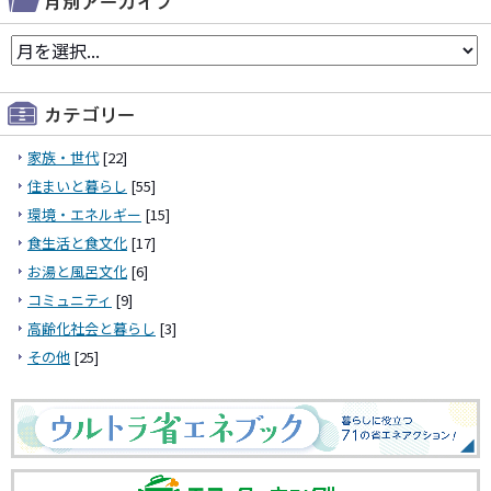
家族・世代
[22]
住まいと暮らし
[55]
環境・エネルギー
[15]
食生活と食文化
[17]
お湯と風呂文化
[6]
コミュニティ
[9]
高齢化社会と暮らし
[3]
その他
[25]