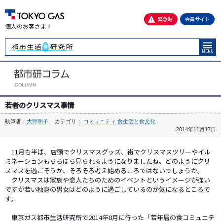
緊急時
会員サイト
個人のお客さま
MENU
若者のクリスマス事情
執筆者：
大野明子
カテゴリ：
コミュニティ
食生活と食文化
2014年11月17日
11月も半ば、店頭でクリスマスグッズ、街でクリスマスツリーやイル
ミネーションもちらほら見られるようになりましたね。どのようにクリ
スマスを過ごそうか、そろそろ考え始めるころではないでしょうか。
クリスマスは家族や恋人たちのためのイベントというイメージが強い
ですが若い独身の男女はどのように過ごしているのか気になるところで
す。
東京ガス都市生活研究所で2014年8月に行った「若年層の食コミュニテ