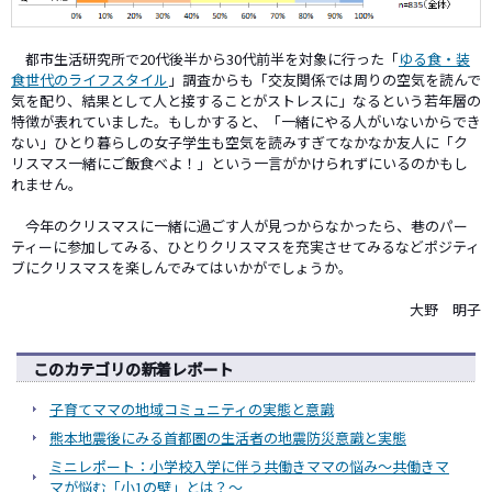
都市生活研究所で20代後半から30代前半を対象に行った「
ゆる食・装
食世代のライフスタイル
」調査からも「交友関係では周りの空気を読んで
気を配り、結果として人と接することがストレスに」なるという若年層の
特徴が表れていました。もしかすると、「一緒にやる人がいないからでき
ない」ひとり暮らしの女子学生も空気を読みすぎてなかなか友人に「ク
リスマス一緒にご飯食べよ！」という一言がかけられずにいるのかもし
れません。
今年のクリスマスに一緒に過ごす人が見つからなかったら、巷のパー
ティーに参加してみる、ひとりクリスマスを充実させてみるなどポジティ
ブにクリスマスを楽しんでみてはいかがでしょうか。
大野 明子
このカテゴリの新着レポート
子育てママの地域コミュニティの実態と意識
熊本地震後にみる首都圏の生活者の地震防災意識と実態
ミニレポート：小学校入学に伴う共働きママの悩み～共働きマ
マが悩む「小1の壁」とは？～