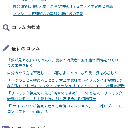
集合住宅に住む未婚単身者の地域コミュニティの実態と意識
マンション管理組合の実態と居住者の意識
『顔が見える』のその先へ。農家と消費者が触れ合う関係をつくり、
食の未来を拓く
自分のやり方を否定して、お客さまにとってより良い姿をめざしたい
「一つのことを極めることが、本当の意味のライフスタイル提案につ
ながる」 フレディ レック・ウォッシュサロン トーキョー 松延友記氏
「リトミック視点で考える"浴育のすすめ"」 NPO法人 リトミック
研究センター 井上雄介氏、月村友里氏、佐伯麻衣氏
「"ライフハック"視点で考える今後のマンション」 （株）ブルーム
コンセプト 小山龍介氏