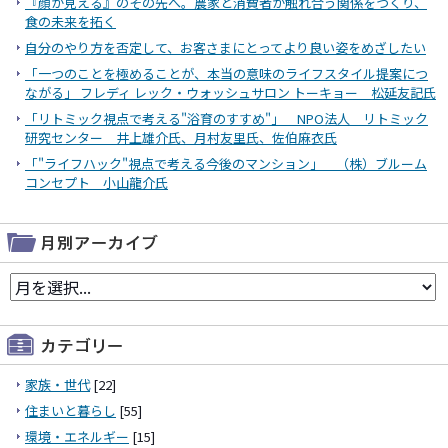
『顔が見える』のその先へ。農家と消費者が触れ合う関係をつくり、
食の未来を拓く
自分のやり方を否定して、お客さまにとってより良い姿をめざしたい
「一つのことを極めることが、本当の意味のライフスタイル提案につ
ながる」 フレディ レック・ウォッシュサロン トーキョー 松延友記氏
「リトミック視点で考える"浴育のすすめ"」 NPO法人 リトミック
研究センター 井上雄介氏、月村友里氏、佐伯麻衣氏
「"ライフハック"視点で考える今後のマンション」 （株）ブルーム
コンセプト 小山龍介氏
家族・世代
[22]
住まいと暮らし
[55]
環境・エネルギー
[15]