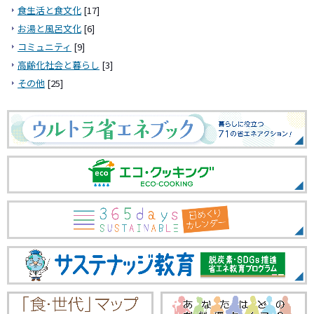
食生活と食文化
[17]
お湯と風呂文化
[6]
コミュニティ
[9]
高齢化社会と暮らし
[3]
その他
[25]