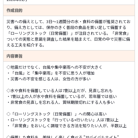
作成目的
災害への備えとして、3日～1週間分の水・食料の備蓄が推奨されてお
り、備え方としては、保存のきく普段の食品を買い足して備蓄する
「ローリングストック（日常備蓄）」が注目されている。「非常食」
ついての実態と意識を調査した結果を踏まえて、日常の中で災害に備
える工夫を紹介する。
内容要旨
◇地震だけでなく、台風や集中豪雨への不安が大きく
・「台風」と「集中豪雨」を不安に思う人が増加
・災害への不安を感じる人は、女性の方が多い
◇水や食料を備蓄している人は7割以上だが、見直し忘れも
・7割以上の人が水や食料を備蓄しているが、若年層では低い
・非常食の見直しを忘れる人、賞味期限切れにする人も多い
◇「ローリングストック（日常備蓄）」への関心は高い
・ローリングストックを「行っている+行いたい」人は7割以上
・「非常食」をおいしく調理できる方法を知りたい人が、半数以上
◇備蓄した食料を、美味しく楽しく食べる "サバイバルナイト"