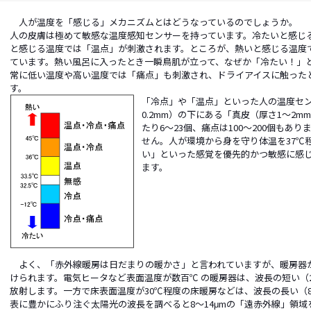
人が温度を「感じる」メカニズムとはどうなっているのでしょうか。
人の皮膚は極めて敏感な温度感知センサーを持っています。冷たいと感じ
と感じる温度では「温点」が刺激されます。ところが、熱いと感じる温度
ています。熱い風呂に入ったとき一瞬鳥肌が立って、なぜか「冷たい！」
常に低い温度や高い温度では「痛点」も刺激され、ドライアイスに触った
す。
「冷点」や「温点」といった人の温度セン
0.2mm）の下にある「真皮（厚さ1～2m
たり6～23個、痛点は100～200個もあ
せん。人が環境から身を守り体温を37℃
い」といった感覚を優先的かつ敏感に感
ます。
よく、「赤外線暖房は日だまりの暖かさ」と言われていますが、暖房器
けられます。電気ヒータなど表面温度が数百℃ の暖房器は、波長の短い（
放射します。一方で床表面温度が30℃程度の床暖房などは、波長の長い（8
表に豊かにふり注ぐ太陽光の波長を調べると8～14μmの「遠赤外線」領