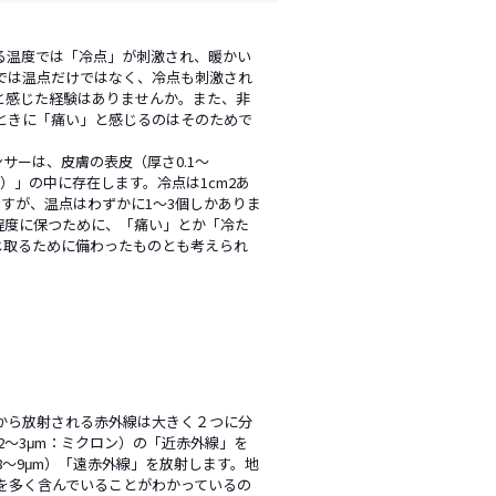
る温度では「冷点」が刺激され、暖かい
では温点だけではなく、冷点も刺激され
と感じた経験はありませんか。また、非
ときに「痛い」と感じるのはそのためで
サーは、皮膚の表皮（厚さ0.1～
m）」の中に存在します。冷点は1cm2あ
りますが、温点はわずかに1～3個しかありま
程度に保つために、「痛い」とか「冷た
じ取るために備わったものとも考えられ
から放射される赤外線は大きく２つに分
2～3μm：ミクロン）の「近赤外線」を
～9μm）「遠赤外線」を放射します。地
域を多く含んでいることがわかっているの