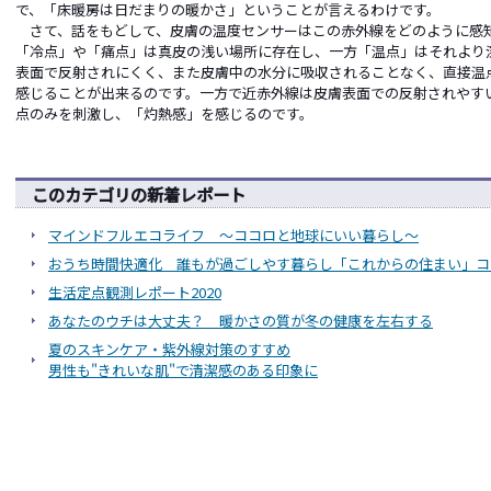
で、「床暖房は日だまりの暖かさ」ということが言えるわけです。
さて、話をもどして、皮膚の温度センサーはこの赤外線をどのように感
「冷点」や「痛点」は真皮の浅い場所に存在し、一方「温点」はそれより
表面で反射されにくく、また皮膚中の水分に吸収されることなく、直接温
感じることが出来るのです。一方で近赤外線は皮膚表面での反射されやす
点のみを刺激し、「灼熱感」を感じるのです。
このカテゴリの新着レポート
マインドフルエコライフ ～ココロと地球にいい暮らし～
おうち時間快適化 誰もが過ごしやす暮らし「これからの住まい」コ
生活定点観測レポート2020
あなたのウチは大丈夫？ 暖かさの質が冬の健康を左右する
夏のスキンケア・紫外線対策のすすめ
男性も"きれいな肌"で清潔感のある印象に