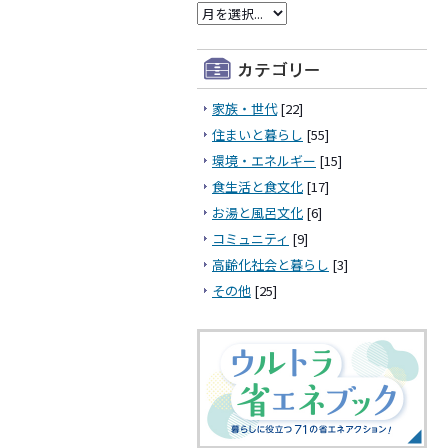
家族・世代
[22]
住まいと暮らし
[55]
環境・エネルギー
[15]
食生活と食文化
[17]
お湯と風呂文化
[6]
コミュニティ
[9]
高齢化社会と暮らし
[3]
その他
[25]