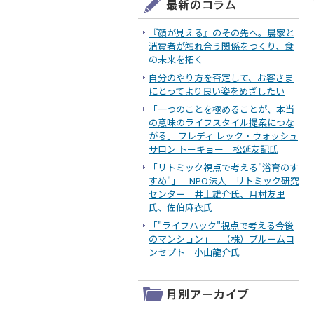
『顔が見える』のその先へ。農家と
消費者が触れ合う関係をつくり、食
の未来を拓く
自分のやり方を否定して、お客さま
にとってより良い姿をめざしたい
「一つのことを極めることが、本当
の意味のライフスタイル提案につな
がる」 フレディ レック・ウォッシュ
サロン トーキョー 松延友記氏
「リトミック視点で考える"浴育のす
すめ"」 NPO法人 リトミック研究
センター 井上雄介氏、月村友里
氏、佐伯麻衣氏
「"ライフハック"視点で考える今後
のマンション」 （株）ブルームコ
ンセプト 小山龍介氏