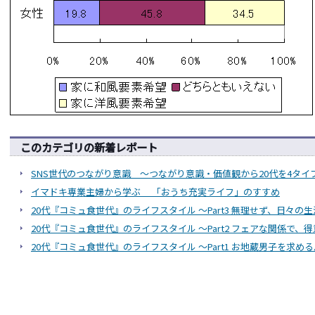
このカテゴリの新着レポート
SNS世代のつながり意識 ～つながり意識・価値観から20代を4タイ
イマドキ専業主婦から学ぶ 「おうち充実ライフ」のすすめ
20代『コミュ食世代』のライフスタイル ～Part3 無理せず、日々の
20代『コミュ食世代』のライフスタイル ～Part2 フェアな関係で、
20代『コミュ食世代』のライフスタイル ～Part1 お地蔵男子を求め