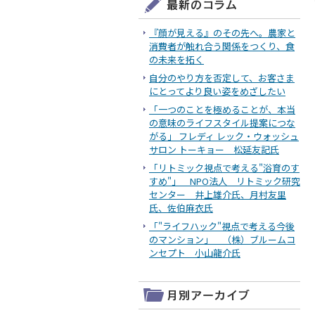
『顔が見える』のその先へ。農家と
消費者が触れ合う関係をつくり、食
の未来を拓く
自分のやり方を否定して、お客さま
にとってより良い姿をめざしたい
「一つのことを極めることが、本当
の意味のライフスタイル提案につな
がる」 フレディ レック・ウォッシュ
サロン トーキョー 松延友記氏
「リトミック視点で考える"浴育のす
すめ"」 NPO法人 リトミック研究
センター 井上雄介氏、月村友里
氏、佐伯麻衣氏
「"ライフハック"視点で考える今後
のマンション」 （株）ブルームコ
ンセプト 小山龍介氏