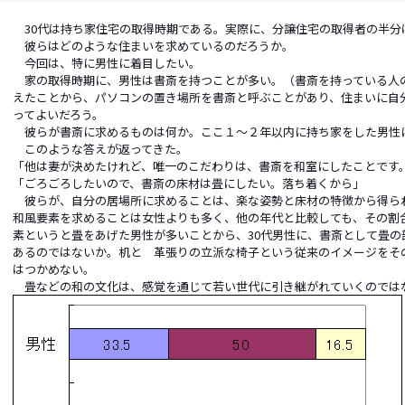
30代は持ち家住宅の取得時期である。実際に、分譲住宅の取得者の半分は
彼らはどのような住まいを求めているのだろうか。
今回は、特に男性に着目したい。
家の取得時期に、男性は書斎を持つことが多い。（書斎を持っている人の
えたことから、パソコンの置き場所を書斎と呼ぶことがあり、住まいに自
ってよいだろう。
彼らが書斎に求めるものは何か。ここ１～２年以内に持ち家をした男性
このような答えが返ってきた。
「他は妻が決めたけれど、唯一のこだわりは、書斎を和室にしたことです
「ごろごろしたいので、書斎の床材は畳にしたい。落ち着くから」
彼らが、自分の居場所に求めることは、楽な姿勢と床材の特徴から得ら
和風要素を求めることは女性よりも多く、他の年代と比較しても、その割
素というと畳をあげた男性が多いことから、30代男性に、書斎として畳
あるのではないか。机と 革張りの立派な椅子という従来のイメージをそ
はつかめない。
畳などの和の文化は、感覚を通じて若い世代に引き継がれていくのでは