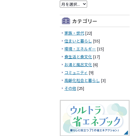
家族・世代
[22]
住まいと暮らし
[55]
環境・エネルギー
[15]
食生活と食文化
[17]
お湯と風呂文化
[6]
コミュニティ
[9]
高齢化社会と暮らし
[3]
その他
[25]