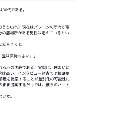
30代である。
うち63％）現在はパソコンの所有が増
分の居場所がある男性は増えているとい
に話をきくと
。畳は気持ちよい。」
れる心の沈静である。実際に、住まいに
合は高い。インタビュー調査では和風要
の部屋を提案することが差別化の可能性に
のまま提案するだけでは、彼らのハート
ないか。