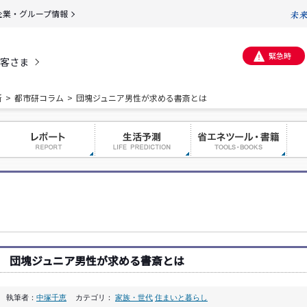
企業・グループ情報
緊急時
客さま
所
都市研コラム
団塊ジュニア男性が求める書斎とは
団塊ジュニア男性が求める書斎とは
執筆者：
中塚千恵
カテゴリ：
家族・世代
住まいと暮らし