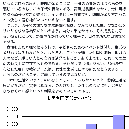
いった気持ちの反面、時間が余ることに、一種の恐怖感のようなものを
感じているのも、この年代の特徴である。高度成長期のなかで、常に目標
を持ち頑張ってきた彼らは、インタビュー調査でも、時間が余りすぎるこ
とは決して居心地がいいといえないと話す。
つまり、現在の男性たちの家庭菜園熱は、のんびりした生活のなかにメ
リハリを求める結果だといえよう。自分で手をかけて、その成長を見守
る。彼らにとって、野菜や花が育っていく様子は、日々の新たな目標なの
である。
女性もまた同様の悩みを持つ。子どものためのイベントは減り、生活の
メリハリは失われがちだ。もちろん、子どもを通じた仲間や趣味・地域の
人々など、親しい人との交流は活発であるが、あくまでも、これまでの生
活の延長上に存在するものである。それだけでは物足りない。50代を中
心とした現在の韓流ブームは、女性の生活に日々の新たなときめきを与
えるものだからこそ、定着しているのではないか。
50代の生活というと、のんびりとした、どちらかというと、静的生活を
思いがちだが、実際は異なる。のんびりとした生活のなかにも、ときめ
きやわくわく感といった刺激を求めているのである。