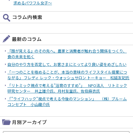
求めるパワフル女子～
『顔が見える』のその先へ。農家と消費者が触れ合う関係をつくり、
食の未来を拓く
自分のやり方を否定して、お客さまにとってより良い姿をめざしたい
「一つのことを極めることが、本当の意味のライフスタイル提案につ
ながる」 フレディ レック・ウォッシュサロン トーキョー 松延友記氏
「リトミック視点で考える"浴育のすすめ"」 NPO法人 リトミック
研究センター 井上雄介氏、月村友里氏、佐伯麻衣氏
「"ライフハック"視点で考える今後のマンション」 （株）ブルーム
コンセプト 小山龍介氏