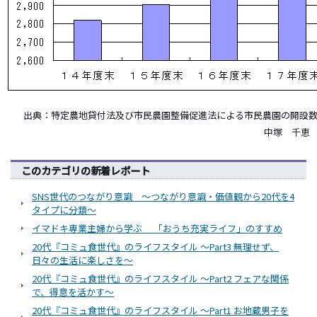
出典：特定農地貸付法及び市民農園整備促進法による市民農園の開設
中塚 千恵
このカテゴリの新着レポート
SNS世代のつながり意識 ～つながり意識・価値観から20代を4
タイプに分類～
イマドキ専業主婦から学ぶ 「おうち充実ライフ」のすすめ
20代『コミュ食世代』のライフスタイル ～Part3 無理せず、
日々の生活に楽しさを～
20代『コミュ食世代』のライフスタイル ～Part2 フェアな関係
で、得意を活かす～
20代『コミュ食世代』のライフスタイル ～Part1 お地蔵男子を