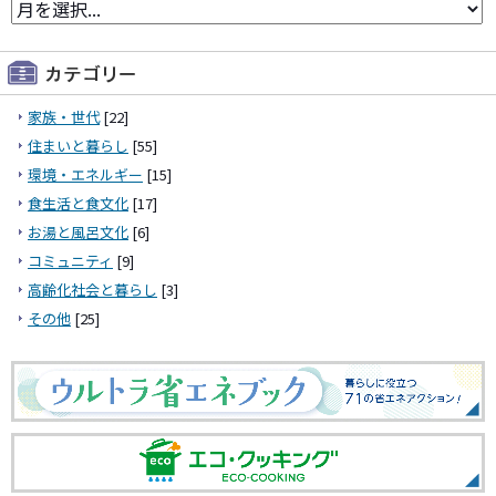
家族・世代
[22]
住まいと暮らし
[55]
環境・エネルギー
[15]
食生活と食文化
[17]
お湯と風呂文化
[6]
コミュニティ
[9]
高齢化社会と暮らし
[3]
その他
[25]