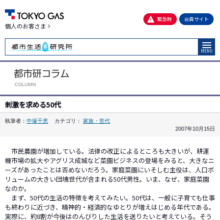
緊急時
会員サイト
個人のお客さま
MENU
刺激を求める50代
執筆者：
中塚千恵
カテゴリ：
家族・世代
2007年10月15日
市民農園が増加している。法律の改正によるところも大きいが、耕運
機市場の拡大やアグリス成城など菜園ビジネスの登場をみると、大きなニ
ーズがあったことは否めないだろう。家庭菜園にいそしむ主役は、人口ボ
リュームの大きい団塊世代が含まれる50代男性。いま、なぜ、家庭菜園
なのか。
まず、50代の生活の特徴を考えてみたい。50代は、一般に子育ても仕事
も終わりに近づき、精神的・経済的なゆとりが増えはじめる年代である。
実際に、約8割が今後はのんびりした生活を送りたいと考えている。そう