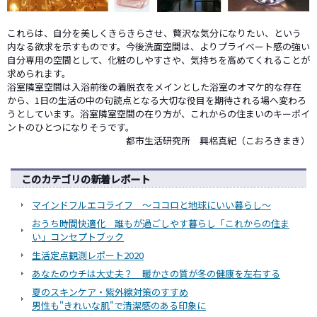
これらは、自分を美しくきらきらさせ、贅沢な気分になりたい、という
内なる欲求を示すものです。今後洗面空間は、よりプライベート感の強い
自分専用の空間として、化粧のしやすさや、気持ちを高めてくれることが
求められます。
浴室隣室空間は入浴前後の着脱衣をメインとした浴室のオマケ的な存在
から、1日の生活の中の句読点となる大切な役目を期待される場へ変わろ
うとしています。浴室隣室空間の在り方が、これからの住まいのキーポイ
ントのひとつになりそうです。
都市生活研究所 興梠真紀（こおろきまき）
このカテゴリの新着レポート
マインドフルエコライフ ～ココロと地球にいい暮らし～
おうち時間快適化 誰もが過ごしやす暮らし「これからの住ま
い」コンセプトブック
生活定点観測レポート2020
あなたのウチは大丈夫？ 暖かさの質が冬の健康を左右する
夏のスキンケア・紫外線対策のすすめ
男性も"きれいな肌"で清潔感のある印象に