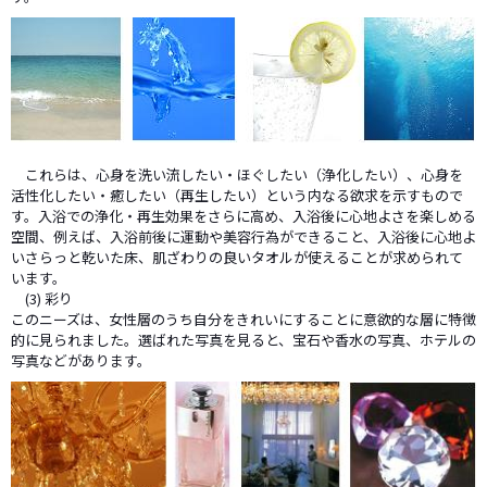
これらは、心身を洗い流したい・ほぐしたい（浄化したい）、心身を
活性化したい・癒したい（再生したい）という内なる欲求を示すもので
す。入浴での浄化・再生効果をさらに高め、入浴後に心地よさを楽しめる
空間、例えば、入浴前後に運動や美容行為ができること、入浴後に心地よ
いさらっと乾いた床、肌ざわりの良いタオルが使えることが求められて
います。
(3) 彩り
このニーズは、女性層のうち自分をきれいにすることに意欲的な層に特徴
的に見られました。選ばれた写真を見ると、宝石や香水の写真、ホテルの
写真などがあります。