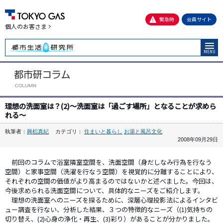
緊急時
会員サイト
個人のお客さま
MENU
理想の洗面室は？(2)～洗面室は「過ごす場所」となることが求めら
れる～
執筆者：
興梠真紀
カテゴリ：
住まいと暮らし
お湯と風呂文化
2008年09月29日
前回のコラムで浴室隣室空間を、洗面空間（身だしなみ行為を行なう
空間）と家事空間（洗濯を行なう空間）を視覚的に分離することにより、
それぞれの空間の価値がより高まるのではないかと述べました。今回は、
今後求められる洗面空間について、具体的なニーズをご紹介します。
理想の洗面室へのニーズを探るために、深層心理投影法によるインタビ
ュー調査を行ない、分析した結果、３つの特徴的なニーズ（(1)気持ちの
切り替え、(2)心身の浄化・再生、(3)彩り）があることが分かりました。