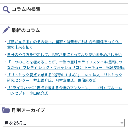
『顔が見える』のその先へ。農家と消費者が触れ合う関係をつくり、
食の未来を拓く
自分のやり方を否定して、お客さまにとってより良い姿をめざしたい
「一つのことを極めることが、本当の意味のライフスタイル提案につ
ながる」 フレディ レック・ウォッシュサロン トーキョー 松延友記氏
「リトミック視点で考える"浴育のすすめ"」 NPO法人 リトミック
研究センター 井上雄介氏、月村友里氏、佐伯麻衣氏
「"ライフハック"視点で考える今後のマンション」 （株）ブルーム
コンセプト 小山龍介氏