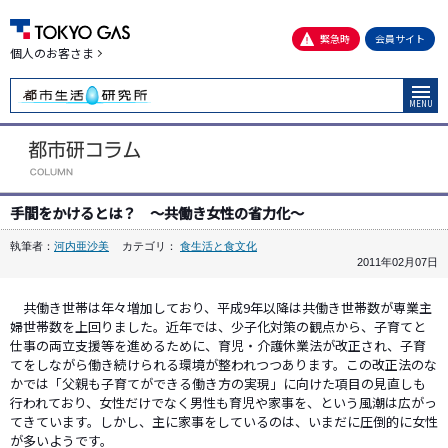
緊急時
会員サイト
個人のお客さま
MENU
手間をかけるとは？ ～共働き女性の省力化～
執筆者：
河内亜沙美
カテゴリ：
食生活と食文化
2011年02月07日
共働き世帯は年々増加しており、平成9年以降は共働き世帯数が専業主
婦世帯数を上回りました。近年では、少子化対策の観点から、子育てと
仕事の両立支援等を進めるために、育児・介護休業法が改正され、子育
てをしながら働き続けられる環境が整われつつあります。この改正法のな
かでは「父親も子育てができる働き方の実現」に向けた項目の見直しも
行われており、女性だけでなく男性も育児や家事を、という風潮は広がっ
てきています。しかし、主に家事をしているのは、いまだに圧倒的に女性
が多いようです。