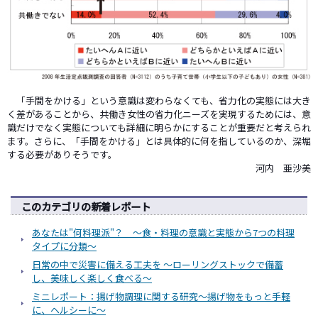
「手間をかける」という意識は変わらなくても、省力化の実態には大き
く差があることから、共働き女性の省力化ニーズを実現するためには、意
識だけでなく実態についても詳細に明らかにすることが重要だと考えられ
ます。さらに、「手間をかける」とは具体的に何を指しているのか、深堀
する必要がありそうです。
河内 亜沙美
このカテゴリの新着レポート
あなたは"何料理派"？ ～食・料理の意識と実態から7つの料理
タイプに分類～
日常の中で災害に備える工夫を ～ローリングストックで備蓄
し、美味しく楽しく食べる～
ミニレポート：揚げ物調理に関する研究～揚げ物をもっと手軽
に、ヘルシーに～