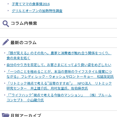
子育てママの食事情2016
グリルとオーブンの加熱特性調査
『顔が見える』のその先へ。農家と消費者が触れ合う関係をつくり、
食の未来を拓く
自分のやり方を否定して、お客さまにとってより良い姿をめざしたい
「一つのことを極めることが、本当の意味のライフスタイル提案につ
ながる」 フレディ レック・ウォッシュサロン トーキョー 松延友記氏
「リトミック視点で考える"浴育のすすめ"」 NPO法人 リトミック
研究センター 井上雄介氏、月村友里氏、佐伯麻衣氏
「"ライフハック"視点で考える今後のマンション」 （株）ブルーム
コンセプト 小山龍介氏