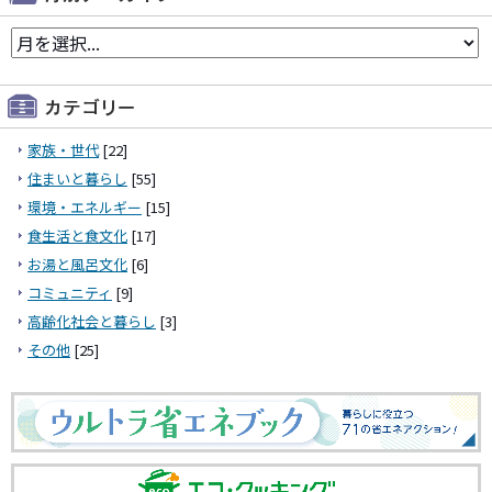
家族・世代
[22]
住まいと暮らし
[55]
環境・エネルギー
[15]
食生活と食文化
[17]
お湯と風呂文化
[6]
コミュニティ
[9]
高齢化社会と暮らし
[3]
その他
[25]