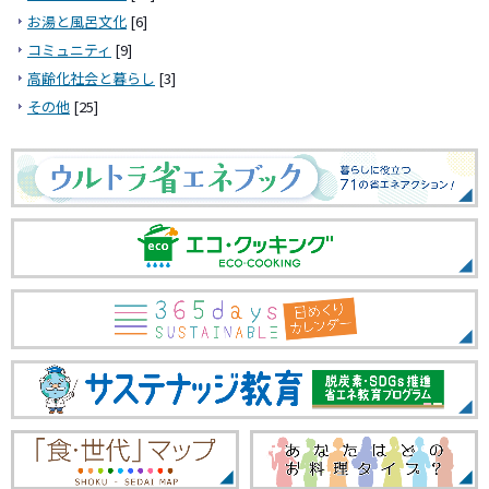
お湯と風呂文化
[6]
コミュニティ
[9]
高齢化社会と暮らし
[3]
その他
[25]