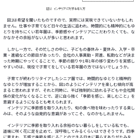
図2は希望を聞いたものですので、実際には実現できていないかもしれ
ません。仕事や子育てなど日々の生活に追われ、時間的にも精神的にもゆ
とりを持ちにくい若年層は、季節感やインテリアにこだわりたくても、な
かなかその余裕がない人が多いと思われます。
しかし一方で、その忙しさの中に、子どもの春休み・夏休み、入学・卒
業・進級などの節目があったり、会社の人事異動・昇進、転勤などが決ま
った時期にやってくることで、季節の廻りや1年1年の移り変わりを実感し
やすいのは、現役で子育てをしている若年層の方ではないでしょうか。
子育てが終わりリタイアしたシニア層では、時間的なゆとりと精神的
なゆとりが増加することから、図1のようにインテリアを楽しむ傾向が高
まると思われますが、それと同時に、半ば強制的に訪れる子どもや会社関
係の変化がなくなることで、逆に自ら強く「季節を感じ、楽しむこと」を
意識するようになるとも考えられます。
インテリアに季節感を取り入れたり、旬の食べ物を味わったりする楽し
みは、そのような自発的な意識があってこそ、なのかもしれません。
インテリアに季節を取り入れる余裕のない暮らしをしている私でも、
道端に咲く花に足を止めて、深呼吸してみるくらいはできそうです。四季
に恵まれ、五感で季節を感じることのできる日本に暮らすありがたみを