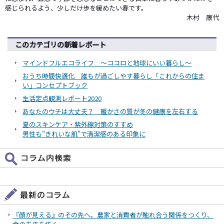
感じられるよう、少しだけ歩を緩めたい春です。
木村 康代
このカテゴリの新着レポート
マインドフルエコライフ ～ココロと地球にいい暮らし～
おうち時間快適化 誰もが過ごしやす暮らし「これからの住ま
い」コンセプトブック
生活定点観測レポート2020
あなたのウチは大丈夫？ 暖かさの質が冬の健康を左右する
夏のスキンケア・紫外線対策のすすめ
男性も"きれいな肌"で清潔感のある印象に
『顔が見える』のその先へ。農家と消費者が触れ合う関係をつくり、