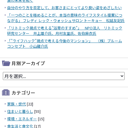
食の未来を拓く
自分のやり方を否定して、お客さまにとってより良い姿をめざしたい
「一つのことを極めることが、本当の意味のライフスタイル提案につ
ながる」 フレディ レック・ウォッシュサロン トーキョー 松延友記氏
「リトミック視点で考える"浴育のすすめ"」 NPO法人 リトミック
研究センター 井上雄介氏、月村友里氏、佐伯麻衣氏
「"ライフハック"視点で考える今後のマンション」 （株）ブルーム
コンセプト 小山龍介氏
家族・世代
[22]
住まいと暮らし
[55]
環境・エネルギー
[15]
食生活と食文化
[17]