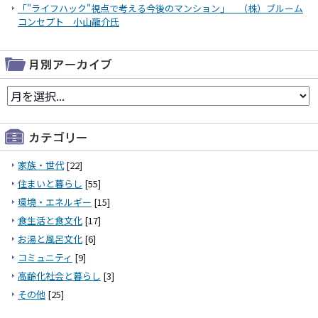
「"ライフハック"視点で考える今後のマンション」 （株）ブルーム
コンセプト 小山龍介氏
家族・世代
[22]
住まいと暮らし
[55]
環境・エネルギー
[15]
食生活と食文化
[17]
お湯と風呂文化
[6]
コミュニティ
[9]
高齢化社会と暮らし
[3]
その他
[25]