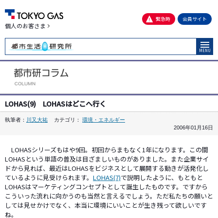
緊急時
会員サイト
個人のお客さま
MENU
LOHAS(9) LOHASはどこへ行く
執筆者：
川又大祐
カテゴリ：
環境・エネルギー
2006年01月16日
LOHASシリーズもはや9回。初回からまもなく1年になります。この間
LOHASという単語の普及は目ざましいものがありました。また企業サイ
ドから見れば、最近はLOHASをビジネスとして展開する動きが活発化し
ているように見受けられます。
LOHAS(7)
で説明したように、もともと
LOHASはマーケティングコンセプトとして誕生したものです。ですから
こういった流れに向かうのも当然と言えるでしょう。ただ私たちの願いと
しては見せかけでなく、本当に環境にいいことが生き残って欲しいです
ね。