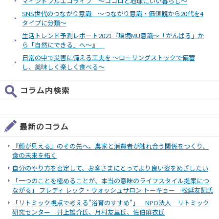
マインドフルエコライフ ～ココロと地球にいい暮らし～
SNS世代のつながり意識 ～つながり意識・価値観から20代を4
タイプに分類～
生活トレンド予測レポート2021『環境MU意識～「がんばる」か
ら「自然にできる」へ～』
日常の中で災害に備える工夫を ～ローリングストックで備蓄
し、美味しく楽しく食べる～
『顔が見える』のその先へ。農家と消費者が触れ合う関係をつくり、
食の未来を拓く
自分のやり方を否定して、お客さまにとってより良い姿をめざしたい
「一つのことを極めることが、本当の意味のライフスタイル提案につ
ながる」 フレディ レック・ウォッシュサロン トーキョー 松延友記氏
「リトミック視点で考える"浴育のすすめ"」 NPO法人 リトミック
研究センター 井上雄介氏、月村友里氏、佐伯麻衣氏