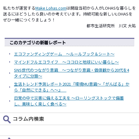
私たちが運営する
Make Lohas.com
は開設当初から人がLOHASな暮らしを
送るにはどうしたら良いのか考えています。持続可能な新しいLOHASを
ぜひ一緒につくりましょう！
都市生活研究所 川又 大祐
このカテゴリの新着レポート
エコファンディングゲーム ～ルールブック＆シート～
マインドフルエコライフ ～ココロと地球にいい暮らし～
SNS世代のつながり意識 ～つながり意識・価値観から20代を4
タイプに分類～
生活トレンド予測レポート2021『環境MU意識～「がんばる」か
ら「自然にできる」へ～』
日常の中で災害に備える工夫を ～ローリングストックで備蓄
し、美味しく楽しく食べる～