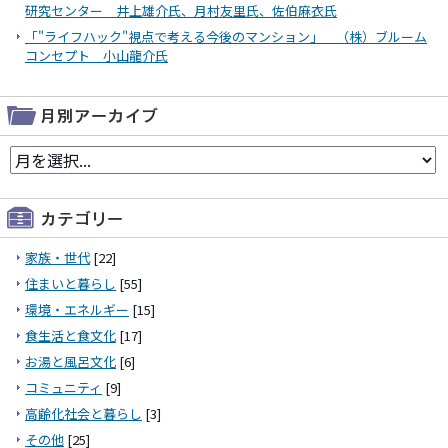
研究センター 井上雄介氏、月村友里氏、佐伯麻衣氏
「"ライフハック"視点で考える今後のマンション」 （株）ブルーム
コンセプト 小山龍介氏
家族・世代
[22]
住まいと暮らし
[55]
環境・エネルギー
[15]
食生活と食文化
[17]
お湯と風呂文化
[6]
コミュニティ
[9]
高齢化社会と暮らし
[3]
その他
[25]