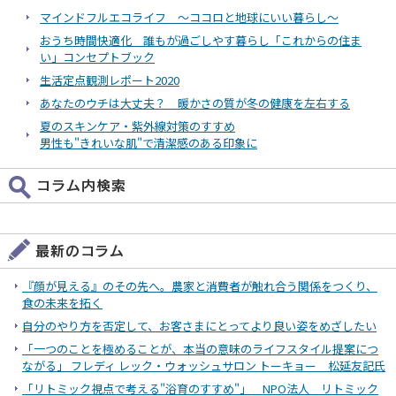
マインドフルエコライフ ～ココロと地球にいい暮らし～
おうち時間快適化 誰もが過ごしやす暮らし「これからの住ま
い」コンセプトブック
生活定点観測レポート2020
あなたのウチは大丈夫？ 暖かさの質が冬の健康を左右する
夏のスキンケア・紫外線対策のすすめ
男性も"きれいな肌"で清潔感のある印象に
『顔が見える』のその先へ。農家と消費者が触れ合う関係をつくり、
食の未来を拓く
自分のやり方を否定して、お客さまにとってより良い姿をめざしたい
「一つのことを極めることが、本当の意味のライフスタイル提案につ
ながる」 フレディ レック・ウォッシュサロン トーキョー 松延友記氏
「リトミック視点で考える"浴育のすすめ"」 NPO法人 リトミック