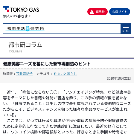
緊急時
会員サイト
個人のお客さま
MENU
健康美容ニーズを基にした新市場創造のヒント
執筆者：
荒井麻紀子
カテゴリ：
住まいと暮らし
2010年10月22日
近年、「病気にならない○○」「アンチエイジング特集」など健康や美
容をテーマにした書籍や雑誌が書店を飾り、この手の情報が後を絶たな
い。「健康であること」は生活の中で最も重視されている普遍的なニーズ
だからこそ、ビジネスチャンスを狙った様々な商品やサービスが生まれ
ている。
ここでは、かつては行政や職場が住民や職員の病気予防や健康維持の
ために定期的に行なってきた健康診断に注目したい。最近の傾向として
は、ワンコイン検診や郵送検診といった、好きなときに手間や時間をか