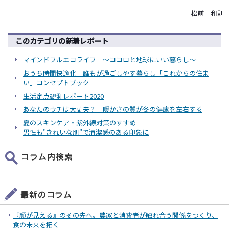
松前 和則
このカテゴリの新着レポート
マインドフルエコライフ ～ココロと地球にいい暮らし～
おうち時間快適化 誰もが過ごしやす暮らし「これからの住ま
い」コンセプトブック
生活定点観測レポート2020
あなたのウチは大丈夫？ 暖かさの質が冬の健康を左右する
夏のスキンケア・紫外線対策のすすめ
男性も"きれいな肌"で清潔感のある印象に
『顔が見える』のその先へ。農家と消費者が触れ合う関係をつくり、
食の未来を拓く