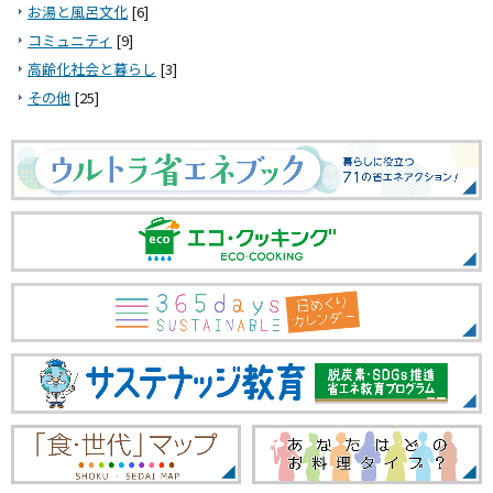
お湯と風呂文化
[6]
コミュニティ
[9]
高齢化社会と暮らし
[3]
その他
[25]