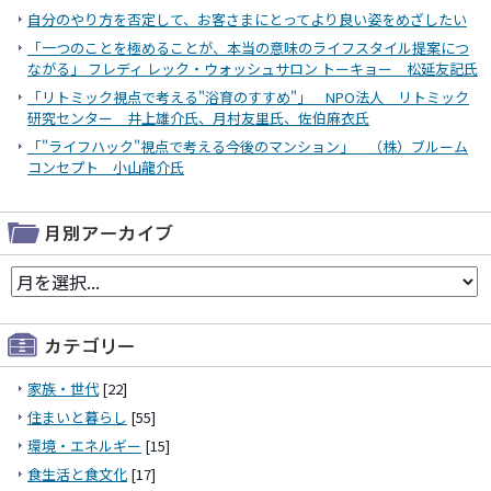
自分のやり方を否定して、お客さまにとってより良い姿をめざしたい
「一つのことを極めることが、本当の意味のライフスタイル提案につ
ながる」 フレディ レック・ウォッシュサロン トーキョー 松延友記氏
「リトミック視点で考える"浴育のすすめ"」 NPO法人 リトミック
研究センター 井上雄介氏、月村友里氏、佐伯麻衣氏
「"ライフハック"視点で考える今後のマンション」 （株）ブルーム
コンセプト 小山龍介氏
家族・世代
[22]
住まいと暮らし
[55]
環境・エネルギー
[15]
食生活と食文化
[17]