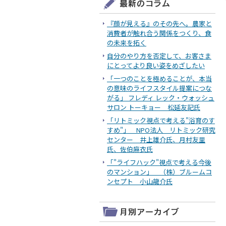
『顔が見える』のその先へ。農家と
消費者が触れ合う関係をつくり、食
の未来を拓く
自分のやり方を否定して、お客さま
にとってより良い姿をめざしたい
「一つのことを極めることが、本当
の意味のライフスタイル提案につな
がる」 フレディ レック・ウォッシュ
サロン トーキョー 松延友記氏
「リトミック視点で考える"浴育のす
すめ"」 NPO法人 リトミック研究
センター 井上雄介氏、月村友里
氏、佐伯麻衣氏
「"ライフハック"視点で考える今後
のマンション」 （株）ブルームコ
ンセプト 小山龍介氏