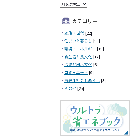
家族・世代
[22]
住まいと暮らし
[55]
環境・エネルギー
[15]
食生活と食文化
[17]
お湯と風呂文化
[6]
コミュニティ
[9]
高齢化社会と暮らし
[3]
その他
[25]