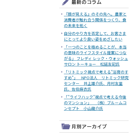
『顔が見える』のその先へ。農家と
消費者が触れ合う関係をつくり、食
の未来を拓く
自分のやり方を否定して、お客さま
にとってより良い姿をめざしたい
「一つのことを極めることが、本当
の意味のライフスタイル提案につな
がる」 フレディ レック・ウォッシュ
サロン トーキョー 松延友記氏
「リトミック視点で考える"浴育のす
すめ"」 NPO法人 リトミック研究
センター 井上雄介氏、月村友里
氏、佐伯麻衣氏
「"ライフハック"視点で考える今後
のマンション」 （株）ブルームコ
ンセプト 小山龍介氏