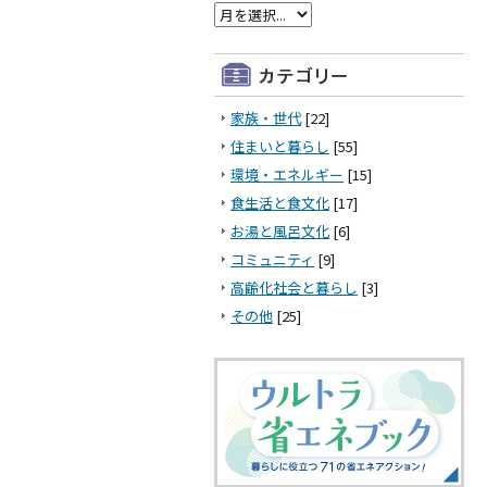
家族・世代
[22]
住まいと暮らし
[55]
環境・エネルギー
[15]
食生活と食文化
[17]
お湯と風呂文化
[6]
コミュニティ
[9]
高齢化社会と暮らし
[3]
その他
[25]