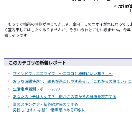
もうすぐ梅雨の時期がやってきます。室内干しのニオイが気になってし
く室内干しにはしたくありませんが、そういうわけにもいきません。今年
働しそうです。
このカテゴリの新着レポート
マインドフルエコライフ ～ココロと地球にいい暮らし～
おうち時間快適化 誰もが過ごしやす暮らし「これからの住まい」コ
生活定点観測レポート2020
あなたのウチは大丈夫？ 暖かさの質が冬の健康を左右する
夏のスキンケア・紫外線対策のすすめ
男性も"きれいな肌"で清潔感のある印象に