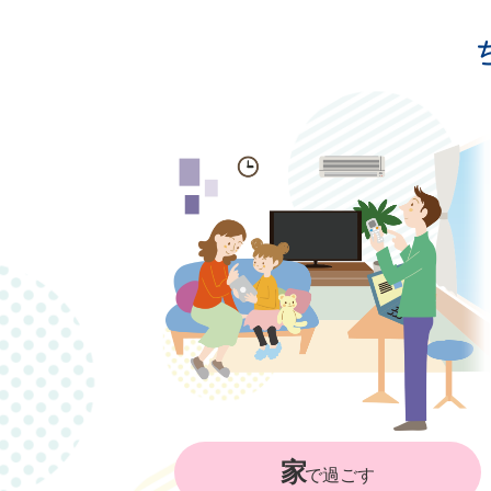
家
で過ごす