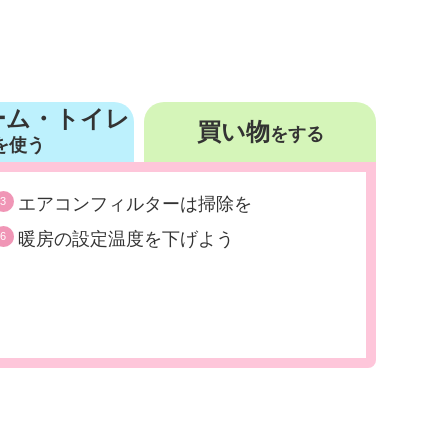
※117日(冷房期間3.8か月)として
ーム・トイレ
買い物
をする
を使う
エアコンフィルターは掃除を
3
暖房の設定温度を下げよう
6