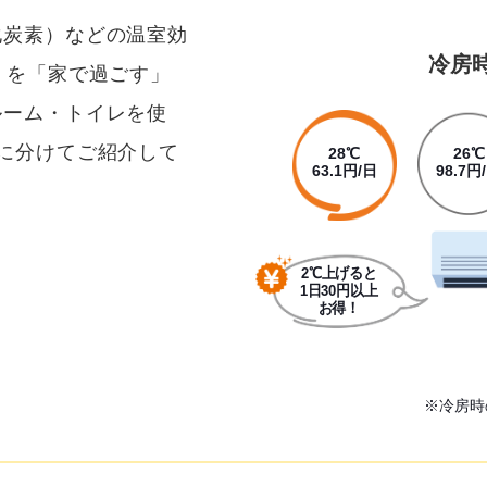
化炭素）などの温室効
冷房
」を「家で過ごす」
ルーム・トイレを使
に分けてご紹介して
28℃
63.1円/日
※冷房時
2℃上げると
1日30円以上