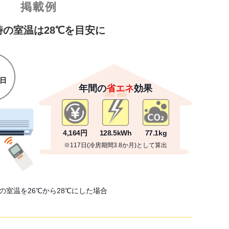
掲載例
時の室温は28℃を目安に
26℃
98.7円/日
年間の
省エネ
効果
の室温を26℃から28℃にした場合
4,164円
128.5kWh
77.1