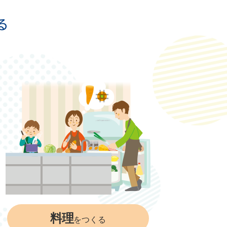
料理
をつくる