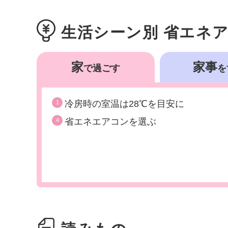
生活シーン別 省エネ
家
家事
で過ごす
を
冷房時の室温は28℃を目安に
1
省エネエアコンを選ぶ
4