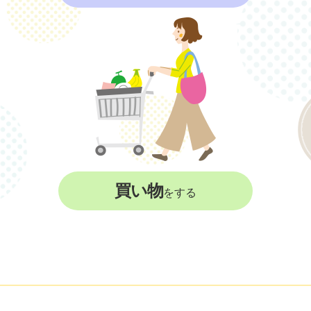
買い物
をする