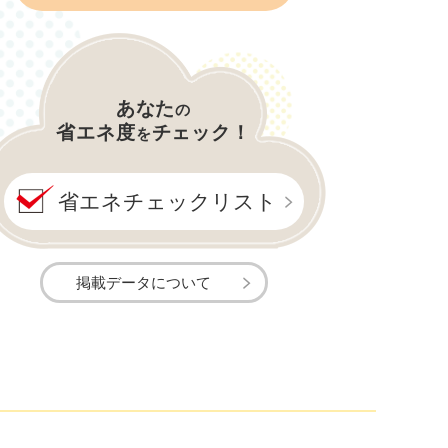
あなた
の
省エネ度
チェック！
を
省エネチェックリスト
掲載データについて