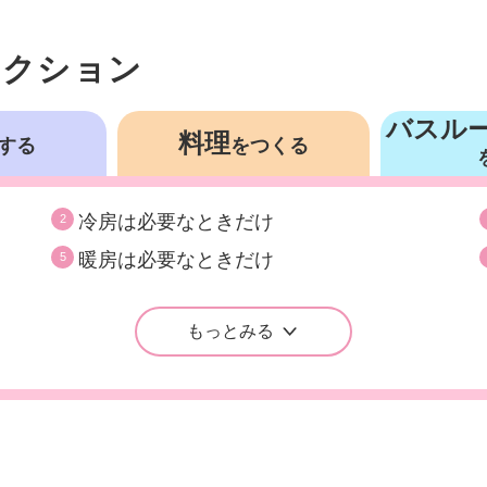
お得！
アクション
バスル
料理
する
をつくる
冷房は必要なときだけ
2
暖房は必要なときだけ
5
もっとみる