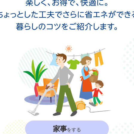
家事
をする