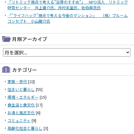
「リトミック視点で考える"浴育のすすめ"」 NPO法人 リトミック
研究センター 井上雄介氏、月村友里氏、佐伯麻衣氏
「"ライフハック"視点で考える今後のマンション」 （株）ブルーム
コンセプト 小山龍介氏
家族・世代
[22]
住まいと暮らし
[55]
環境・エネルギー
[15]
食生活と食文化
[17]
お湯と風呂文化
[6]
コミュニティ
[9]
高齢化社会と暮らし
[3]