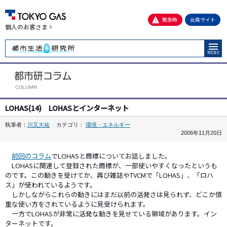
緊急時
会員サイト
個人のお客さま
MENU
LOHAS(14) LOHASとインターネット
執筆者：
川又大祐
カテゴリ：
環境・エネルギー
2006年11月20日
前回のコラム
でLOHASと商標についてお話しました。
LOHASに関連して登録された商標が、一部使いやすくなったというも
のです。この動きを受けてか、再び雑誌やTVCMで「LOHAS」、「ロハ
ス」が使われているようです。
しかしながらこれらの動きにはまだ以前の活発さは見られず、どこか慎
重な使い方をされているように見受けられます。
一方でLOHASが非常に活発な動きを見せている領域があります。イン
ターネットです。