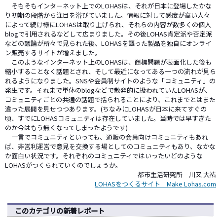
そもそもインターネット上でのLOHASは、それが日本に登場したかな
り初期の段階から注目を浴びていました。情報に対して感度が高い人々
によって続け様にLOHASは取り上げられ、それらの内容が数多くの個人
blogで引用されるなどして広まりました。その後LOHAS肯定派や否定派
などの議論が所々で見られた後、LOHASを謳った製品を独自にオンライ
ン販売するサイトが増えました。
このようなインターネット上のLOHASは、商標問題が表面化した後も
縮小することなく話題とされ、そして最近になってある一つの流れが見ら
れるようになりました。SNSや会員制サイトのような「コミュニティ」の
発生です。それまで単体のblogなどで散発的に扱われていたLOHASが、
コミュニティごとの共通の話題で括られることにより、これまでとはまた
違った展開を見せつつあります。(ちなみにLOHASが日本に来てすぐの
頃、すでにLOHASコミュニティは存在していました。当時では早すぎた
のか今はもう無くなってしまったようです)
一言でコミュニティといっても、通販の会員向けコミュニティもあれ
ば、非営利運営で意見を交換する場としてのコミュニティもあり、なかな
か面白い状況です。それぞれのコミュニティではいったいどのような
LOHASがつくられていくのでしょうか。
都市生活研究所 川又 大祐
LOHASをつくるサイト Make Lohas.com
このカテゴリの新着レポート