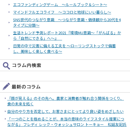
エコファンディングゲーム ～ルールブック＆シート～
マインドフルエコライフ ～ココロと地球にいい暮らし～
SNS世代のつながり意識 ～つながり意識・価値観から20代を4
タイプに分類～
生活トレンド予測レポート2021『環境MU意識～「がんばる」か
ら「自然にできる」へ～』
日常の中で災害に備える工夫を ～ローリングストックで備蓄
し、美味しく楽しく食べる～
『顔が見える』のその先へ。農家と消費者が触れ合う関係をつくり、
食の未来を拓く
自分のやり方を否定して、お客さまにとってより良い姿をめざしたい
「一つのことを極めることが、本当の意味のライフスタイル提案につ
ながる」 フレディ レック・ウォッシュサロン トーキョー 松延友記氏