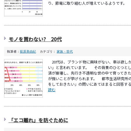
り、節電に取り組む人が増えているようです。 こ
モノを買わない? 20代
執筆者：
荻原美由紀
カテゴリ：
家族・世代
20代は、ブランド物に興味がない、車は欲し
い」と言われています。 その背景のひとつと
済が崩壊し、先行き不透明な世の中で育ってき
が強いことが挙げられます。 都市生活研究所
をしておきたい」の問いにあてはまると回答する20
読む
「エコ離れ」を防ぐために