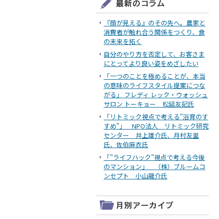
『顔が見える』のその先へ。農家と
消費者が触れ合う関係をつくり、食
の未来を拓く
自分のやり方を否定して、お客さま
にとってより良い姿をめざしたい
「一つのことを極めることが、本当
の意味のライフスタイル提案につな
がる」 フレディ レック・ウォッシュ
サロン トーキョー 松延友記氏
「リトミック視点で考える"浴育のす
すめ"」 NPO法人 リトミック研究
センター 井上雄介氏、月村友里
氏、佐伯麻衣氏
「"ライフハック"視点で考える今後
のマンション」 （株）ブルームコ
ンセプト 小山龍介氏