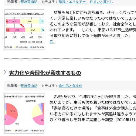
執筆者：
荻原美由紀
カテゴリ：
環境・エネルギー
住まいと暮らし
猛暑も9月下旬から落ち着き、秋らしくなって
く、非常に厳しいものだったのではないでしょ
るこのような気候が影響しており、社会全体と
われています。 しかし、東京ガス都市生活研
る取り組みに対して低下傾向がみられました。 環
む
省力化や合理化が意味するもの
執筆者：
荻原美由紀
カテゴリ：
食生活と食文化
GWも終わり、今年度も1ヶ月が経ちました。4
思いますが、生活も落ち着いた頃ではないでし
「家は寝るだけの場所」「食事は外食か購入し
いる方がいるかもしれませんが実態は違うよう
ひとり暮らしを対象に実施した調査（2010年1月、N