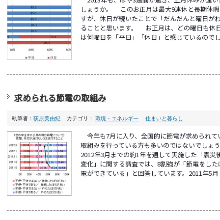
しょうか。 このお正月は最大9連休と長期休暇
すが、休日が続いたことで「だんだんと曜日が
ることと思います。 お正月は、どの曜日も休
は何曜日を「平日」「休日」と感じているのでしょ
求められる節電の取組み
執筆者：
荻原美由紀
カテゴリ：
環境・エネルギー
住まいと暮らし
今年も7月に入り、全国的に節電が求められて
取組みを行っている方も多いのではないでしょうか
2012年3月までの約1年を通して実施した「震
変化」に関する調査では、8割強が「節電をした
電ができている」と回答しています。2011年5月と