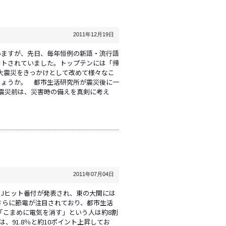
2011年12月19日
ますが、先日、毎年恒例の新語・流行語
ートされていました。トップテンには「帰
大震災をきっかけとして改めて様々なこ
しょうか。 都市生活研究所が震災後に一
震災前は、災害時の備えを真剣に考え
2011年07月04日
MJヒット番付が発表され、東の大関には
さらに節電が注目されており、都市生活
、「こまめに電気を消す」という人は約8割
は、91.8％と約10ポイント上昇してお