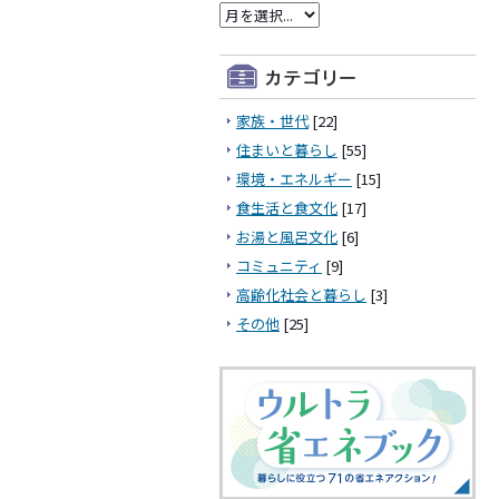
家族・世代
[22]
住まいと暮らし
[55]
環境・エネルギー
[15]
食生活と食文化
[17]
お湯と風呂文化
[6]
コミュニティ
[9]
高齢化社会と暮らし
[3]
その他
[25]