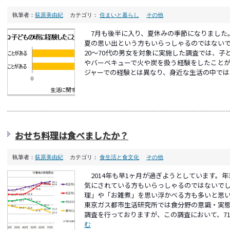
執筆者：
荻原美由紀
カテゴリ：
住まいと暮らし
その他
7月も後半に入り、夏休みの季節になりました
夏の思い出という方もいらっしゃるのではない
20～70代の男女を対象に実施した調査では、子
やバーベキューで火や炭を扱う経験をしたこと
ジャーでの経験とは異なり、身近な生活の中では「
おせち料理は食べましたか？
執筆者：
荻原美由紀
カテゴリ：
食生活と食文化
その他
2014年も早1ヶ月が過ぎようとしています。
気にされている方もいらっしゃるのではないで
理」や「お雑煮」を思い浮かべる方も多いと思
東京ガス都市生活研究所では食分野の意識・実
調査を行っておりますが、この調査において、71.
む