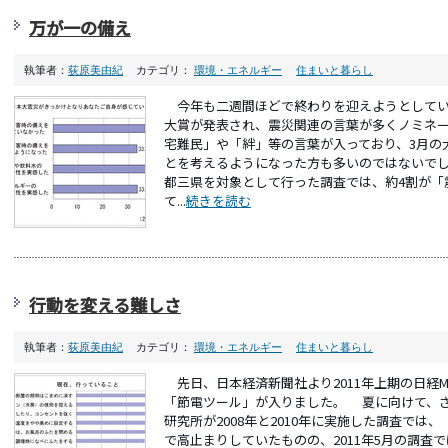
万が一の備え
執筆者：
荻原美由紀
カテゴリ：
環境・エネルギー
住まいと暮らし
今年も二週間ほどで終わりを迎えようとしてい
大賞が発表され、震災関連の言葉が多くノミネ
宅難民」や「絆」等の言葉が入っており、3月の
とを考えるようになった方も多いのではないで
都三県を対象として行った調査では、約4割が「
て...
続きを読む
行動を変える難しさ
執筆者：
荻原美由紀
カテゴリ：
環境・エネルギー
住まいと暮らし
先日、日本経済新聞社より2011年上期の日経
「節電ツール」が入りました。 夏に向けて、
研究所が2008年と2010年に実施した調査では
で高止まりしていたものの、2011年5月の調査で