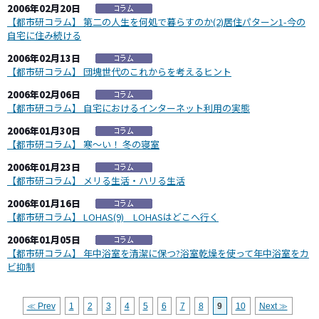
2006年02月20日
【都市研コラム】 第二の人生を何処で暮らすのか(2)居住パターン1-今の
自宅に住み続ける
2006年02月13日
【都市研コラム】 団塊世代のこれからを考えるヒント
2006年02月06日
【都市研コラム】 自宅におけるインターネット利用の実態
2006年01月30日
【都市研コラム】 寒～い！ 冬の寝室
2006年01月23日
【都市研コラム】 メリる生活・ハリる生活
2006年01月16日
【都市研コラム】 LOHAS(9) LOHASはどこへ行く
2006年01月05日
【都市研コラム】 年中浴室を清潔に保つ?浴室乾燥を使って年中浴室をカ
ビ抑制
≪ Prev
1
2
3
4
5
6
7
8
9
10
Next ≫