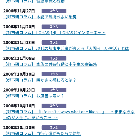
【都市研コラム】 健康意識と行動
2006年11月27日
【都市研コラム】 本能で気持ちよい暖房
2006年11月20日
【都市研コラム】 LOHAS(14) LOHASとインターネット
2006年11月13日
【都市研コラム】 現代の都市生活者が考える「人間らしい生活」とは
2006年11月06日
【都市研コラム】 家族の共有行動と中学生の幸福感
2006年10月30日
【都市研コラム】 暖かさを感じるとは？
2006年10月23日
【都市研コラム】 お風呂は寒い？
2006年10月16日
【都市研コラム】 『Life isn't always what one likes. ...』 ～ままならな
いのが人生さ。だからこそ...～
2006年10月10日
【都市研コラム】 血行促進がもたらす効能