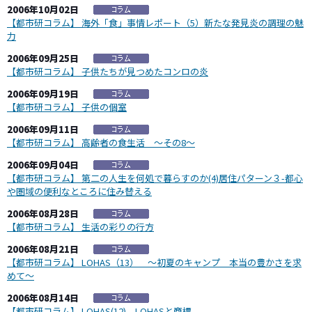
2006年10月02日
【都市研コラム】 海外「食」事情レポート（5）新たな発見炎の調理の魅
力
2006年09月25日
【都市研コラム】 子供たちが見つめたコンロの炎
2006年09月19日
【都市研コラム】 子供の個室
2006年09月11日
【都市研コラム】 高齢者の食生活 ～その8～
2006年09月04日
【都市研コラム】 第二の人生を何処で暮らすのか(4)居住パターン３-都心
や圏域の便利なところに住み替える
2006年08月28日
【都市研コラム】 生活の彩りの行方
2006年08月21日
【都市研コラム】 LOHAS（13） ～初夏のキャンプ 本当の豊かさを求
めて～
2006年08月14日
【都市研コラム】 LOHAS(12) LOHASと商標