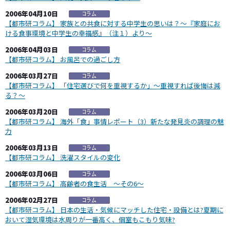
2006年04月10日
【都市研コラム】 家族との共食に対する中学生の思いは？～『家庭にお
ける食事環境と中学生の幸福感』（注１）より～
2006年04月03日
【都市研コラム】 お風呂での過ごし方
2006年03月27日
【都市研コラム】 「住宅選びで何を重視するか」～重視すれば後悔は減
る？～
2006年03月20日
【都市研コラム】 海外「食」事情レポート（3）新たな発見炎の調理の魅
力
2006年03月13日
【都市研コラム】 洗濯スタイルの変化
2006年03月06日
【都市研コラム】 高齢者の食生活 ～その6～
2006年02月27日
【都市研コラム】 日本の生活・気候にマッチした住宅・設備とは?夏期に
おいて湿気環境は水周りが一番高く、個室もこもり気味?